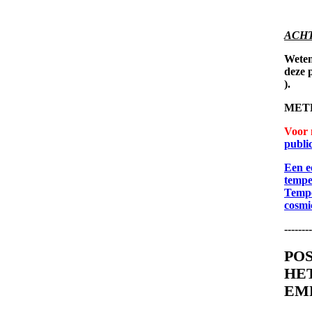
ACH
Weten
deze 
).
MET
Voor 
public
Een e
tempe
Tempe
cosmi
--------
PO
HE
EM