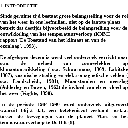
1. INTRODUCTIE
Sinds geruime tijd bestaat grote belangstelling voor de rol
van het weer in ons leefmilieu, niet op de laatste plaats
betreft dat destijds bijvoorbeeld de belangstelling voor de
ontwikkeling van het temperatuurverloop (KNMI
rapport 'De Toestand van het klimaat en van de
ozonlaag', 1993).
De afgelopen decennia werd veel onderzoek verricht naar
o.m. de invloed van zonnevlekken op
klimaatontwikkeling ( o.a. Schuurmans, 1969; Labitzke
1987), cosmische straling en elektromagnetische velden (
o.a. Landscheidt, 1981), Maanstanden en neerslag
(Adderley en Bowen, 1962) de invloed van eb en vloed op
het weer (Vughts, 1990).
In de periode 1984-1990 werd onderzoek uitgevoerd
waaruit blijkt dat, een betekenisvol verband bestaat
tussen de bewegingen van de planeet Mars en het
temperatuurverloop te De Bilt (8).