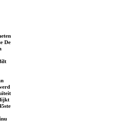
meten
te De
h
ilt
an
werd
ïteit
lijkt
45ste
inu