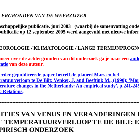
TERGRONDEN VAN DE WEERZIJZER
schappelijke publicatie, juni 2003 (waarbij de samenvatting ond
publicatie op 12 september 2005 werd aangevuld met nieuwe infor
EOROLOGIE / KLIMATOLOGIE / LANGE TERMIJNPROGN
meer over de achtergronden van dit onderzoek ga je naar een
and
atie
van deze auteur.
erder gepubliceerde paper betreft de planeet Mars en het
ratuurverloop te De Bilt: Venker, J. and Beeftink M., (1990): 'Ma
rature changes in the Netherlands: An empirical study', p.241-24
c Relations,
-----------------------------------------------------------------------------------------
SITIES VAN VENUS EN VERANDERINGEN 
T TEMPERATUURVERLOOP TE DE BILT: 
PIRISCH ONDERZOEK