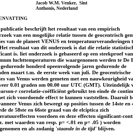
Jacob W.M. Venker, Sint
Anthonis, Nederland
ENVATTING
 publicatie beschrijft het resultaat van een empirisch
zoek van een mogelijke relatie tussen de geocentrisch ge
ties van de planeet VENUS en temperatuurveranderingen 
 Het resultaat van dit onderzoek is dat die relatie statistisc
ficant is. liet onderzoek is gebaseerd op een steekproef van
mum luchttemperaturen die waargenomen werden te De B
 gedurende honderd opeenvolgende jaren gedurende de
en maart t.m. de eerste week van juli. De geocentrische
ties van Venus werden gemeten met een nauwkeurigheid v
veer 0.01 graden om 00.00 uur UTC (GMT). Uiteindelijk 
earson
-
r
correlatie-coëfficiënt gebruikt ten einde de continu
et zich voordoende effect te kunnen vaststellen. Daaruit b
anneer Venus zich beweegt op posities tussen de 14ste en 
de de 58ste en 66ste graad van de elciptica zich
ratuureffecten voordoen en deze effecten significant-cont
z. met waarden van resp. p= <.01 en p= .05 ) worden
genomen en als zodanig
'staande in de tijd'
blijven.