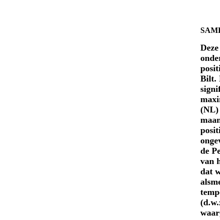
SAM
D
eze
onder
posi
Bilt.
signi
maxi
(NL)
maand
posi
onge
de P
van h
dat w
alsme
tempe
(d.w.
waar