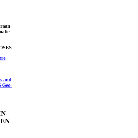
eraan
matie
OSES
ere
rs and
5 Geo-
---
IN
EEN