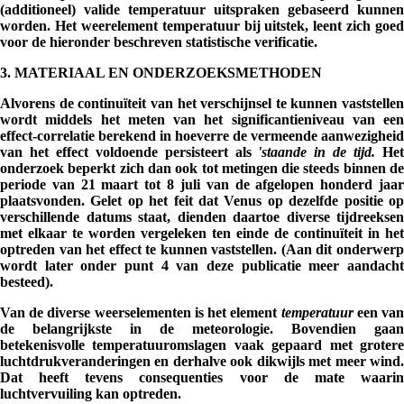
(additioneel) valide temperatuur uitspraken gebaseerd kunnen
worden. Het weerelement temperatuur bij uitstek, leent zich goed
voor de hieronder beschreven statistische verificatie.
3. MATERIAAL EN ONDERZOEKSMETHODEN
Alvorens de continuïteit van het verschijnsel te kunnen vaststellen
wordt middels het meten van het significantieniveau van een
effect-correlatie berekend in hoeverre de vermeende aanwezigheid
van het effect voldoende persisteert als
'staande in de tijd.
He
onderzoek beperkt zich dan ook tot metingen die steeds binnen de
periode van 21 maart tot 8 juli van de afgelopen honderd jaar
plaatsvonden. Gelet op het feit dat Venus op dezelfde positie op
verschillende datums staat, dienden daartoe diverse tijdreeksen
met elkaar te worden vergeleken ten einde de continuïteit in het
optreden van het effect te kunnen vaststellen. (Aan dit onderwerp
wordt later onder punt 4 van deze publicatie meer aandacht
besteed).
Van de diverse weerselementen is het element
temperatuur
een va
de belangrijkste in de meteorologie. Bovendien gaan
betekenisvolle temperatuuromslagen vaak gepaard met grotere
luchtdrukveranderingen en derhalve ook dikwijls met meer wind.
Dat heeft tevens consequenties voor de mate waarin
luchtvervuiling kan optreden.