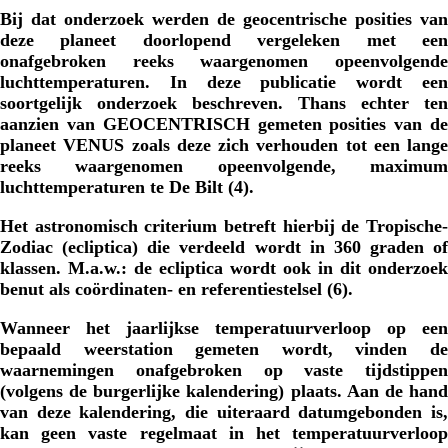
Bij dat onderzoek werden de geocentrische posities van
deze planeet doorlopend vergeleken met een
onafgebroken reeks waargenomen opeenvolgende
luchttemperaturen. In deze publicatie wordt een
soortgelijk onderzoek beschreven. Thans echter ten
aanzien van GEOCENTRISCH gemeten posities van de
planeet VENUS zoals deze zich verhouden tot een lange
reeks waargenomen opeenvolgende, maximum
luchttemperaturen te De Bilt (4).
Het astronomisch criterium betreft hierbij de Tropische-
Zodiac (ecliptica) die verdeeld wordt in 360 graden of
klassen. M.a.w.: de ecliptica wordt ook in dit onderzoek
benut als coördinaten- en referentiestelsel (6).
Wanneer het jaarlijkse temperatuurverloop op een
bepaald weerstation gemeten wordt, vinden de
waarnemingen onafgebroken op vaste tijdstippen
(volgens de burgerlijke kalendering) plaats. Aan de hand
van deze kalendering, die uiteraard datumgebonden is,
kan geen vaste regelmaat in het temperatuurverloop