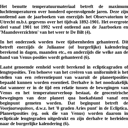
Het benutte temperatuurmateriaal betreft de maximum
luchttemperaturen over honderd opeenvolgende jaren. Deze zijn
ontleend aan de jaarboeken van enerzijds het Observatorium te
Utrecht m.b.t. gegevens over het tijdvak 1892-1901. Het overgrote
deel vanaf 1901 tot 1992 werd ontleend aan de Jaarboeken en
'Maandoverzichten' van het weer te De Bilt (4).
In het onderzoek worden twee tijdseenheden gehanteerd. Dit
betreft enerzijds de Juliaanse (of burgerlijke) kalendering
berekend in dagen, maanden etc., en anderzijds die welke aan de
hand van Venus-posities wordt gehanteerd (6).
Laatst genoemde eenheid wordt berekend in eclipticagraden of
lengteposities. Ten behoeve van het creëren van uniformiteit is het
stellen van een referentiepunt van waaruit de planeetposities
bepaald kunnen worden essentieel. Derhalve is het noodzakelijk
dat wanneer er in de tijd een relatie tussen de bewegingen van
Venus en het temperatuurverloop bestaat, de geocentrische
bewegingen van deze planeet qua hoekafstand vanaf een
beginpunt gemeten worden. Dat beginpunt betreft de
Voorjaarsequinox
, d.w.z. het '0 graden Aries punt' in de Ecliptica.
Planeetposities (eg. ook die van Venus) worden daarom in
eclipticale lengtegraden uitgedrukt en zijn derhalve te herleiden
naar de burgerlijke kalendering (6).