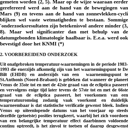
gemeten worden (2, 5). Maar op de wijze waaraan eerder
gerefereerd werd aan de hand van de bewegingen van
Mars (9) en tevens aan de hand van zonnevlekken-cycli
blijken wel vaste wetmatigheden te bestaan. Sommige
'onderzoeksresultaten zijn betekenisvol andere minder (3,
8). Maar wel significanter dan met behulp van de
datumgebonden klimatologie haalbaar is. E.e.a. werd ook
bevestigd door het KNMI (*)
2. VOORBEREIDEND ONDERZOEK
Uit onafgebroken temperatuur-waarnemingen in de periode 1983-
1993 die enerzijds afkomstig zijn van het waarnemingspunt te De
Bilt (EHDB) en anderzijds van een waarnemingspunt te
St.Anthonis (Noord-Brabant) is gebleken dat wanneer de planeet
Venus de 35ste tot en met de 42ste graad van de ecliptica passeert
en vervolgens enige tijd later tevens de 57ste tot en met de 66ste
graad van de ecliptica passeert, het voorkomen van een
temperatuuromslag zodanig vaak voorkomt en duidelijk
waarneembaar is dat statistische verificatie gewenst bleek. Indien
Venus op uiteenlopende datums van het voorjaar op steeds
dezelfde (getoetste) posities terugkeert, waarbij het zich voordoen
van een belangrijke temperatuur effect daarbinnen voldoende
continu optreedt, is het zinvol te toetsen of daarop desgewenst