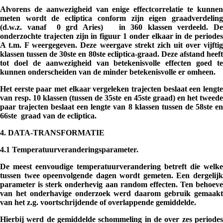
Alvorens de aanwezigheid van enige effectcorrelatie te kunnen
meten wordt de ecliptica conform zijn eigen graadverdeling
(d.w.z. vanaf 0 grd Aries) in 360 klassen verdeeld. De
onderzochte trajecten zijn in figuur 1 onder elkaar in de periodes
A t.m. F weergegeven. Deze weergave strekt zich uit over vijftig
klassen tussen de 30ste en 80ste ecliptica-graad. Deze afstand heeft
tot doel de aanwezigheid van betekenisvolle effecten goed te
kunnen onderscheiden van de minder betekenisvolle er omheen.
Het eerste paar met elkaar vergeleken trajecten beslaat een lengte
van resp. 10 klassen (tussen de 35ste en 45ste graad) en het tweede
paar trajecten beslaat een lengte van 8 klassen tussen de 58ste en
66ste graad van de ecliptica.
4. DATA-TRANSFORMATIE
4.1 Temperatuurveranderingsparameter.
De meest eenvoudige temperatuurverandering betreft die welke
tussen twee opeenvolgende dagen wordt gemeten. Een dergelijk
parameter is sterk onderhevig aan random effecten. Ten behoeve
van het onderhavige onderzoek werd daarom gebruik gemaakt
van het z.g. voortschrijdende of overlappende gemiddelde.
Hierbij werd de gemiddelde schommeling in de over zes periodes